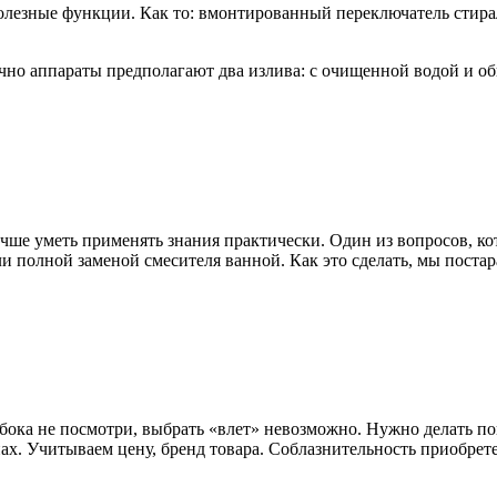
полезные функции. Как то: вмонтированный переключатель стир
чно аппараты предполагают два излива: с очищенной водой и об
учше уметь применять знания практически. Один из вопросов, ко
 полной заменой смесителя ванной. Как это сделать, мы постара
 бока не посмотри, выбрать «влет» невозможно. Нужно делать п
х. Учитываем цену, бренд товара. Соблазнительность приобретен