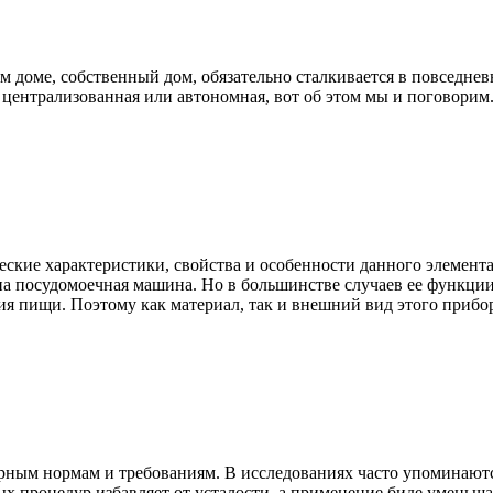
 доме, собственный дом, обязательно сталкивается в повседне
, централизованная или автономная, вот об этом мы и поговорим
ские характеристики, свойства и особенности данного элемента
а посудомоечная машина. Но в большинстве случаев ее функции
я пищи. Поэтому как материал, так и внешний вид этого прибор
рным нормам и требованиям. В исследованиях часто упоминаются
ых процедур избавляет от усталости, а применение биде уменьша