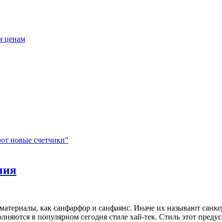
м ценам
ают новые счетчики"
чия
материалы, как санфарфор и санфаянс. Иначе их называют санк
няются в популярном сегодня стиле хай-тек. Стиль этот предус