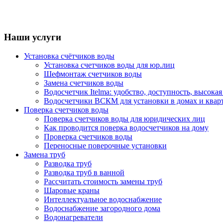
Наши услуги
Установка счётчиков воды
Установка счетчиков воды для юр.лиц
Шефмонтаж счетчиков воды
Замена счетчиков воды
Водосчетчик Itelma: удобство, доступность, высокая
Водосчетчики ВСКМ для установки в домах и квар
Поверка счетчиков воды
Поверка счетчиков воды для юридических лиц
Как проводится поверка водосчетчиков на дому
Проверка счетчиков воды
Переносные поверочные установки
Замена труб
Разводка труб
Разводка труб в ванной
Рассчитать стоимость замены труб
Шаровые краны
Интеллектуальное водоснабжение
Водоснабжение загородного дома
Водонагреватели