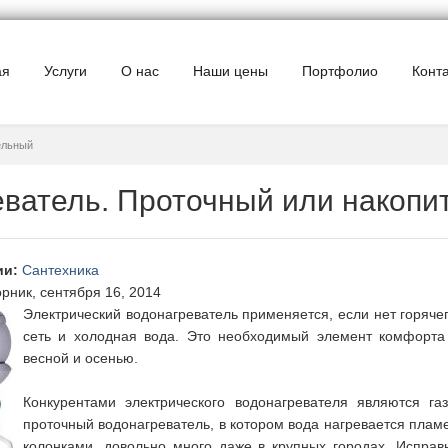
ая
Услуги
О нас
Наши цены
Портфолио
Конт
ельный
еватель. Проточный или накопи
ии
:
Сантехника
орник, сентября 16, 2014
Электрический водонагреватель применяется, если нет горячег
сеть и холодная вода. Это необходимый элемент комфорта
весной и осенью.
Конкурентами электрического водонагревателя являются г
проточный водонагреватель, в котором вода нагревается плам
колонками, довольно много даже в крупных городах. Исправ