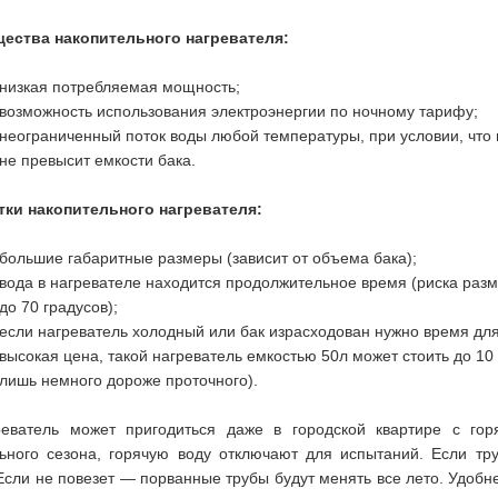
ества накопительного нагревателя:
низкая потребляемая мощность;
возможность использования электроэнергии по ночному тарифу;
неограниченный поток воды любой температуры, при условии, что 
не превысит емкости бака.
тки накопительного нагревателя:
большие габаритные размеры (зависит от объема бака);
вода в нагревателе находится продолжительное время (риска разм
до 70 градусов);
если нагреватель холодный или бак израсходован нужно время для
высокая цена, такой нагреватель емкостью 50л может стоить до 10 
лишь немного дороже проточного).
реватель может пригодиться даже в городской квартире с гор
ьного сезона, горячую воду отключают для испытаний. Если тр
Если не повезет — порванные трубы будут менять все лето. Удобн