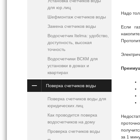
Установка счетчиков воды
для юр.лиц
Надо тол
Шефмонтаж счетчиков воды
Замена счетчиков воды
Если га
накопите
Водосчетчик Itelma: удобство,
Протопит
доступность, высокая
точность
Электри
Водосчетчики ВСКМ для
установки в домах и
Преимущ
квартирах
Поверка счетчиков воды
Поверка счетчиков воды для
юридических лиц
Как проводится поверка
Недостат
водосчетчиков на дому
проточно
получит
Проверка счетчиков воды
за 1 мину