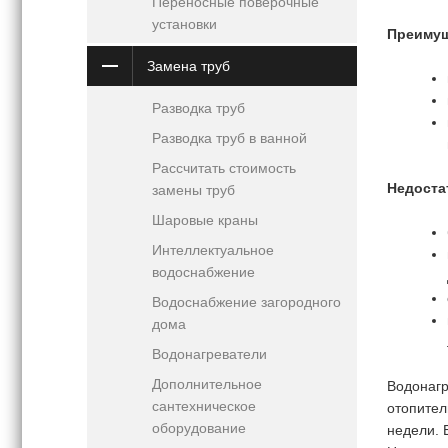
Переносные поверочные
установки
Преимущ
Замена труб
Разводка труб
Разводка труб в ванной
Рассчитать стоимость
Недоста
замены труб
Шаровые краны
Интеллектуальное
водоснабжение
Водоснабжение загородного
дома
Водонагреватели
Дополнительное
Водонаг
сантехническое
отопител
оборудование
недели. 