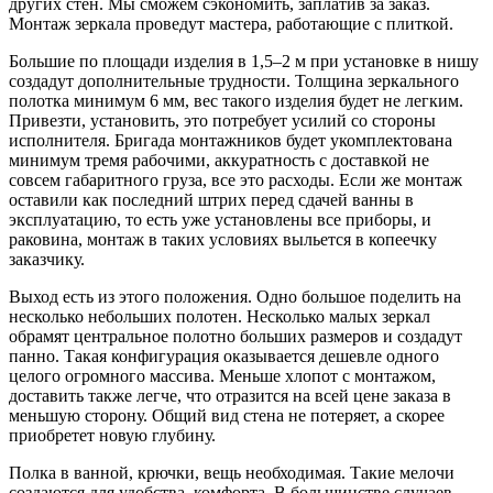
других стен. Мы сможем сэкономить, заплатив за заказ.
Монтаж зеркала проведут мастера, работающие с плиткой.
Большие по площади изделия в 1,5–2 м при установке в нишу
создадут дополнительные трудности. Толщина зеркального
полотка минимум 6 мм, вес такого изделия будет не легким.
Привезти, установить, это потребует усилий со стороны
исполнителя. Бригада монтажников будет укомплектована
минимум тремя рабочими, аккуратность с доставкой не
совсем габаритного груза, все это расходы. Если же монтаж
оставили как последний штрих перед сдачей ванны в
эксплуатацию, то есть уже установлены все приборы, и
раковина, монтаж в таких условиях выльется в копеечку
заказчику.
Выход есть из этого положения. Одно большое поделить на
несколько небольших полотен. Несколько малых зеркал
обрамят центральное полотно больших размеров и создадут
панно. Такая конфигурация оказывается дешевле одного
целого огромного массива. Меньше хлопот с монтажом,
доставить также легче, что отразится на всей цене заказа в
меньшую сторону. Общий вид стена не потеряет, а скорее
приобретет новую глубину.
Полка в ванной, крючки, вещь необходимая. Такие мелочи
создаются для удобства, комфорта. В большинстве случаев