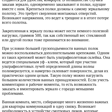
заказав зеркало, одновременно заказывают и полки, идущие
вместе с ним. Крепиться полки должны к самому зеркальному
полотну. Это требует сверления монтажных отверстий.
Возникают напряжения, это ведет к трещине и в итоге потере
всего полотна.
Закрепленная к зеркалу полка может нести немного полезной
нагрузки, граммов 500, так как собственный вес стеклянной
или другой полки тоже принимается во внимание.
При условии большей грузоподъемности ванных полок
можно воспользоваться дополнительными крепежами. Одним
из таких крепежей может быть ультрафиолетовая склейка. Она
ведется специальным уф - клеем, который при участии
ультрафиолетовых лучей определенной длины волны
полимеризуется, и намертво склеивает поверхности, делая их
практически одним целым. Такую полку можно нагрузить
большим количеством ванных принадлежностей. Если учесть
комментарии и рабочие моменты, то есть возможность
заказать и вмонтировать зеркало с гораздо меньшими
проблемами.
Ванная комната, место, собирающее много жизненно важных
для квартиры коммуникаций в одну связку. Возникает
необходимость в устройстве смотровых люков, которые