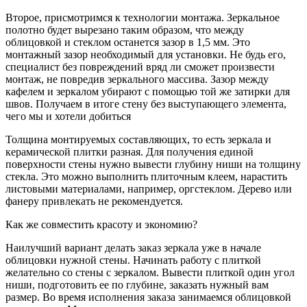
Второе, присмотримся к технологии монтажа. Зеркальное
полотно будет вырезано таким образом, что между
облицовкой и стеклом останется зазор в 1,5 мм. Это
монтажный зазор необходимый для установки. Не будь его,
специалист без повреждений вряд ли сможет произвести
монтаж, не повредив зеркального массива. Зазор между
кафелем и зеркалом убирают с помощью той же затирки для
швов. Получаем в итоге стену без выступающего элемента,
чего мы и хотели добиться
Толщина монтируемых составляющих, то есть зеркала и
керамической плитки разная. Для получения единой
поверхности стены нужно вывести глубину ниши на толщину
стекла. Это можно выполнить плиточным клеем, нарастить
листовыми материалами, например, оргстеклом. Дерево или
фанеру привлекать не рекомендуется.
Как же совместить красоту и экономию?
Наилучший вариант делать заказ зеркала уже в начале
облицовки нужной стены. Начинать работу с плиткой
желательно со стены с зеркалом. Вывести плиткой один угол
ниши, подготовить ее по глубине, заказать нужный вам
размер. Во время исполнения заказа занимаемся облицовкой