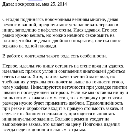
Дата
:
воскресенье, мая 25, 2014
Сегодня подчиняясь новомодным веяниям многие, делая
ремонт в ванной, предпочитают устанавливать зеркало в
нишу, заподлицо с кафелем стены. Идея здравая. Его все
равно нужно вешать, но можно немного сэкономить на
плитке, чтобы не делать двойного покрытия, плитка плюс
зеркало на одной площади.
В работе с монтажом такого рода есть особенности.
Первое, идеальную нишу оставить на стене вряд ли удастся,
идеальных прямых углов и совпадения диагоналей добиться
очень сложно. Хотя, плитка качественный материал, но
требования у зеркального полотна выше по точности углов,
чем у кафеля. Нивелируются неточности при укладке плитки
швами и последующей затиркой. Если же мы оставим нишу и
лишь потом закажем сам массив, то замерщику при снятии
размера нужно будет применить шаблон. Прямолинейность
при резке и обработке входит в прямую стоимость заказа. В
случае с шаблоном специалисту приходится выполнять
индивидуальное задание. Больше времени уходит на
выполнение заказа, это влияет на цену. Подгонка изделия
всегда ведет к дополнительным затратам.