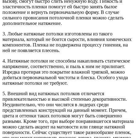
вызову, смогут быстро слить ненужную воду. Гибкость и
эластичность пленки помогут ей быстро занять былое
положение и вернуть первоначальную форму. В случае
сильного провисания потолочной пленки можно сделать
дополнительное натяжение.
3. Любые натяжные потолки изготовлены из такого
материала, который не боится сырости, влияния химических
компонентов. Пленка не подвержена процессу гниения, на
ней не появляется плесень.
4. Натяжные потолки не способны накапливать статическое
напряжение, соответственно, и пыль к ним не прилипает.
Изредка протирая это покрытие влажной тряпкой, можно
добиться первоначальной чистоты и блеска. Особого ухода
натяжные потолки не требуют.
5. Внешний вид натяжных потолков отличается
привлекательностью и высокой степенью декоративности.
Неудивительно, что они числятся в лидерах среди
представленных конструкций на данный момент. Причем,
цвета и оттенки таких потолков могут быть совершенно
разными. Кроме того, при выборе понравившегося материала
можно сделать акцент на матовости или глянце натяжной
поверхности. Сейчас существует такое разнообразие пленок,
что они могут копировать рисунок дерева, гранита, мрамора,